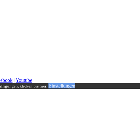
cebook
|
Youtube
Einstellungen
lligungen, klicken Sie hier: