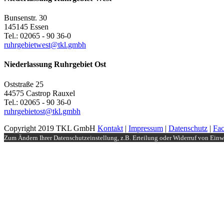
Bunsenstr. 30
145145 Essen
Tel.: 02065 - 90 36-0
ruhrgebietwest@tkl.gmbh
Niederlassung Ruhrgebiet Ost
Oststraße 25
44575 Castrop Rauxel
Tel.: 02065 - 90 36-0
ruhrgebietost@tkl.gmbh
Copyright 2019 TKL GmbH
Kontakt
|
Impressum
|
Datenschutz
|
Fa
Zum Ändern Ihrer Datenschutzeinstellung, z.B. Erteilung oder Widerruf von Einwi